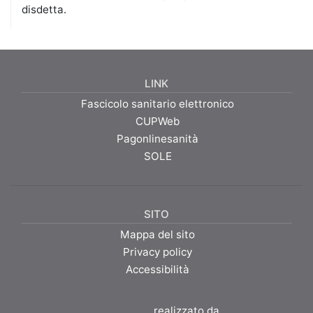
Fai click sul bottone
Annulla operazione
per tornare
all'elenco degli appuntamenti.
Fai click sul bottone
Disdici
per procedere con la
disdetta.
LINK
Fascicolo sanitario elettronico
CUPWeb
Pagonlinesanità
SOLE
SITO
Mappa del sito
Privacy policy